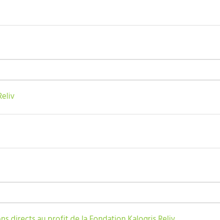
Reliv
s directs au profit de la Fondation Kalogris Reliv